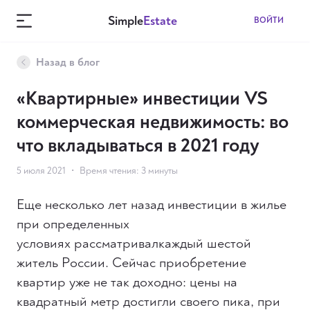
Simple
Estate
ВОЙТИ
ВОЙТИ
Назад в блог
Наши объекты
«Квартирные» инвестиции VS
Вторичный рынок
коммерческая недвижимость: во
что вкладываться в 2021 году
О компании
5 июля 2021
•
Время чтения: 3 минуты
Как мы работаем
Еще несколько лет назад инвестиции в жилье
Блог
при определенных
условиях рассматривалкаждый шестой
Новости
житель России. Сейчас приобретение
квартир уже не так доходно: цены на
FAQ
квадратный метр достигли своего пика, при