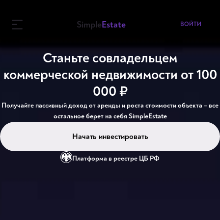
ВОЙТИ
Simple
Estate
ВОЙТИ
Наши объекты
Станьте совладельцем
коммерческой недвижимости от 100
Вторичный рынок
000 ₽
О компании
Получайте пассивный доход от аренды и роста стоимости объекта – все
остальное берет на себя SimpleEstate
Как мы работаем
Начать инвестировать
Блог
Платформа в реестре ЦБ РФ
Новости
FAQ